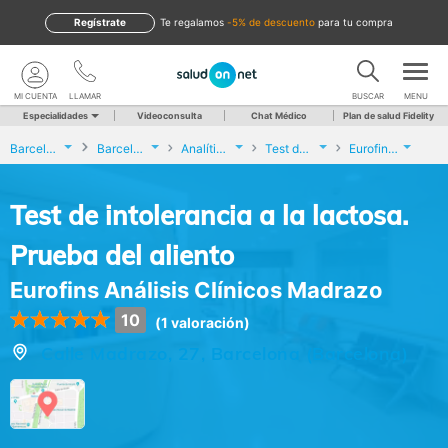
Regístrate
te regalamos
-5% de descuento
para tu compra
MI CUENTA
LLAMAR
BUSCAR
MENU
Especialidades
Videoconsulta
Chat Médico
Plan de salud Fidelity
Barcelona
Barcelona
Analíticas y Genética
Test de intolerancia a la lactosa. Prueba del aliento
Eurofins Análisis Clínicos Madrazo
Test de intolerancia a la lactosa.
Prueba del aliento
Eurofins Análisis Clínicos Madrazo
10
(1 valoración)
Calle Madrazo, 27, Barcelona (Barcelona)