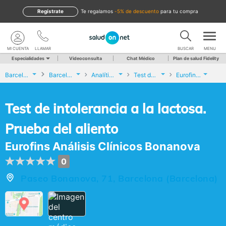
Regístrate
te regalamos
-5% de descuento
para tu compra
MI CUENTA
LLAMAR
BUSCAR
MENU
Especialidades
Videoconsulta
Chat Médico
Plan de salud Fidelity
Barcelona
Barcelona
Analíticas y Genética
Test de intolerancia a la lactosa. Prueba del aliento
Eurofins Análisis Clínicos Bonanova
Test de intolerancia a la lactosa.
Prueba del aliento
Eurofins Análisis Clínicos Bonanova
0
Paseo Bonanova, 71, Barcelona (Barcelona)