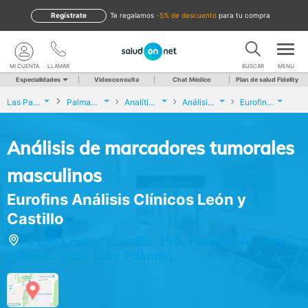
Regístrate
te regalamos
-5% de descuento
para tu compra
MI CUENTA
LLAMAR
BUSCAR
MENU
Especialidades
Videoconsulta
Chat Médico
Plan de salud Fidelity
Las Palmas
Palmas de Gran Canaria (Las)
Analíticas y Genética
Análisis de marcadores tumorales masculinos
Eurofins Análisis Clínicos León y Castillo
Análisis de marcadores tumorales
masculinos
Eurofins Análisis Clínicos León y
Castillo
Calle León y Castillo, 290, Palmas de Gran
Canaria (Las) (Las Palmas)