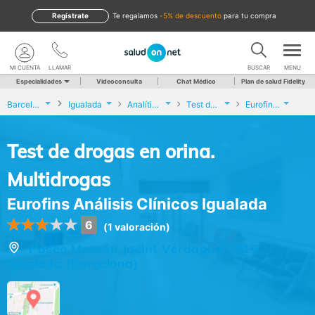
Regístrate
te regalamos
-5% de descuento
para tu compra
MI CUENTA
LLAMAR
BUSCAR
MENU
Especialidades
Videoconsulta
Chat Médico
Plan de salud Fidelity
Barcelona
Igualada
Analíticas y Genética
Test de drogas en orina. Multidrogas
Eurofins Análisis Clínicos Igualada
Test de drogas en orina.
Multidrogas
Eurofins Análisis Clínicos Igualada
6
(1 valoración)
Paseo Mossén Jacint Verdaguer, 116,
Igualada (Barcelona)