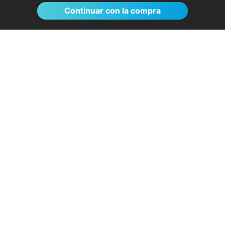
Ver >
Continuar con la compra
El proceso de reserva fue sumamente
sencillo. La videollamada con la médica resultó
de gran ayuda: me explicó detalladamente las
posibles causas de mi dolencia, me recomendó
medidas para aliviar los síntomas de inmediato y
me indicó los siguientes pasos a seguir según
los resultados de la resonancia.
- Anónimo
04/08/2026
Servicios destacados