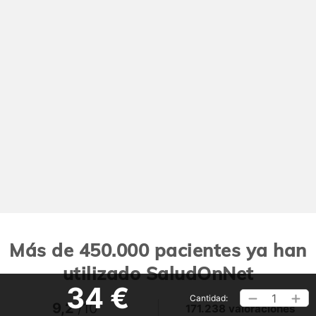
Más de 450.000 pacientes ya han
utilizado SaludOnNet
34 €
1
Cantidad:
9,2
/10
171.238 valoraciones