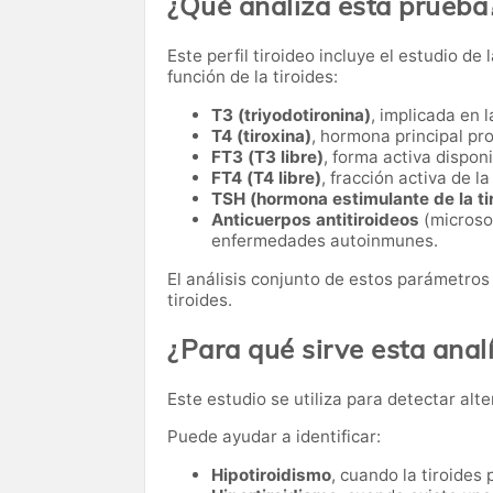
¿Qué analiza esta prueba
Este perfil tiroideo incluye el estudio d
función de la tiroides:
T3 (triyodotironina)
, implicada en 
T4 (tiroxina)
, hormona principal pro
FT3 (T3 libre)
, forma activa disponi
FT4 (T4 libre)
, fracción activa de la
TSH (hormona estimulante de la ti
Anticuerpos antitiroideos
(microsom
enfermedades autoinmunes.
El análisis conjunto de estos parámetros
tiroides.
¿Para qué sirve esta analí
Este estudio se utiliza para detectar alte
Puede ayudar a identificar:
Hipotiroidismo
, cuando la tiroide