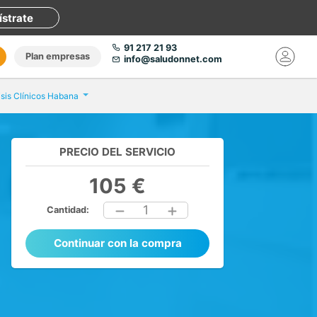
ístrate
91 217 21 93
Plan empresas
info@saludonnet.com
isis Clínicos Habana
PRECIO DEL SERVICIO
105 €
1
Cantidad:
Continuar con la compra