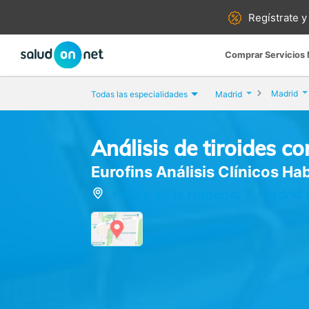
Regístrate y
Comprar Servicios
Madrid
Todas las especialidades
Madrid
Análisis de tiroides c
Eurofins Análisis Clínicos H
Paseo de la Habana, 2, Madrid 