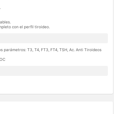
.
rables.
pleto con el perfil tiroideo.
los parámetros: T3, T4, FT3, FT4, TSH, Ac. Anti Tiroideos
ROC