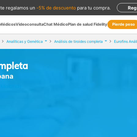
te regalamos
un
-5% de descuento
para tu compra
.
Reg
 Médicos
Videoconsulta
Chat Médico
Plan de salud Fidelity
Pierde peso
Analíticas y Genética
Análisis de tiroides completa
Eurofins Anál
ompleta
abana
(Madrid)