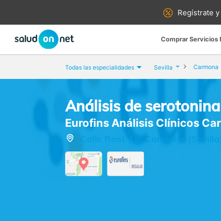
Regístrate y
Comprar Servicios
Carmona
Todas las especialidades
Sevilla
Análisis de serotonina
Eurofins Análisis Clínicos C
Calle Real, 18, Carmona (Sevilla