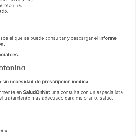
erotonina.
ado.
desde el que se puede consultar y descargar el
informe
ba.
borables.
rotonina
a s
in necesidad de prescripción médica
.
ormente en
SaludOnNet
una consulta con un especialista
r el tratamiento más adecuado para mejorar tu salud.
nina.