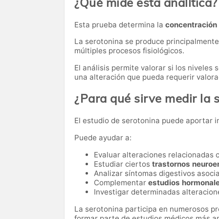
¿Qué mide esta analítica?
Esta prueba determina la
concentración 
La serotonina se produce principalmente e
múltiples procesos fisiológicos.
El análisis permite valorar si los niveles
una alteración que pueda requerir valor
¿Para qué sirve medir la 
El estudio de serotonina puede aportar i
Puede ayudar a:
Evaluar alteraciones relacionadas 
Estudiar ciertos
trastornos neuroe
Analizar síntomas digestivos asoci
Complementar
estudios hormonale
Investigar determinadas alteracion
La serotonina participa en numerosos pr
formar parte de estudios médicos más a