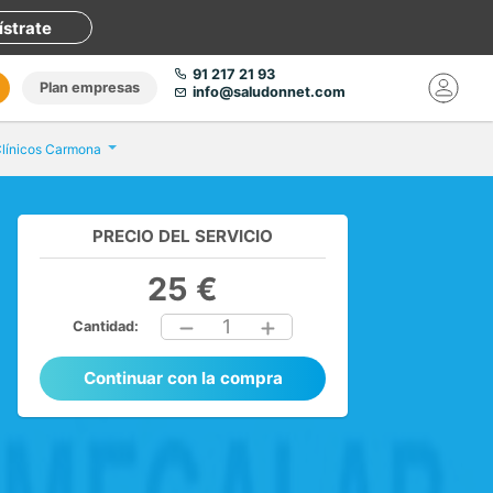
ístrate
91 217 21 93
Plan empresas
info@saludonnet.com
 Clínicos Carmona
PRECIO DEL SERVICIO
25 €
1
Cantidad:
Continuar con la compra