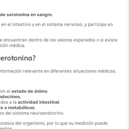
de serotonina en sangre
.
n el intestino y en el sistema nervioso, y participa en
 se encuentran dentro de los valores esperados o si existe
ación médica.
serotonina?
nformación relevante en diferentes situaciones médicas.
con el
estado de ánimo
.
ndocrinos
.
ados a la
actividad intestinal
.
s o metabólicos
.
es del sistema neuroendocrino.
ocesos del organismo, por lo que su medición puede
mplios.