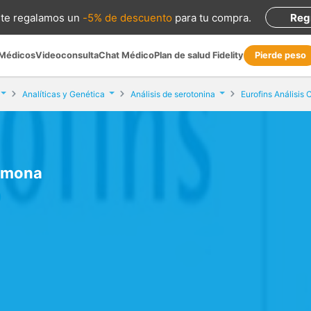
te regalamos
un
-5% de descuento
para tu compra
.
Reg
 Médicos
Videoconsulta
Chat Médico
Plan de salud Fidelity
Pierde peso
Analíticas y Genética
Análisis de serotonina
Eurofins Análisis
armona
)