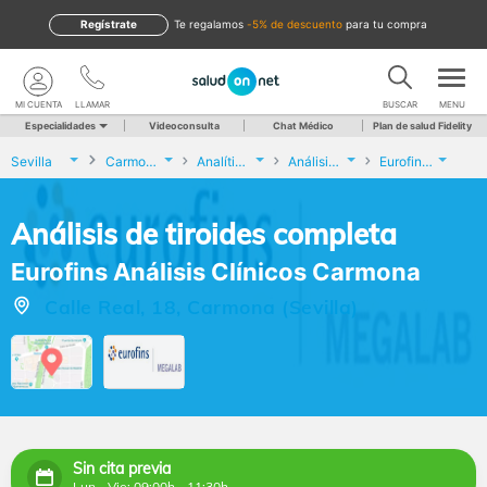
Regístrate
te regalamos
-5% de descuento
para tu compra
MI CUENTA
LLAMAR
BUSCAR
MENU
Especialidades
Videoconsulta
Chat Médico
Plan de salud Fidelity
Sevilla
Carmona
Analíticas y Genética
Análisis de tiroides completa
Eurofins Análisis Clínicos Carmona
Análisis de tiroides completa
Eurofins Análisis Clínicos Carmona
Calle Real, 18, Carmona (Sevilla)
Sin cita previa
Lun - Vie: 09:00h - 11:30h