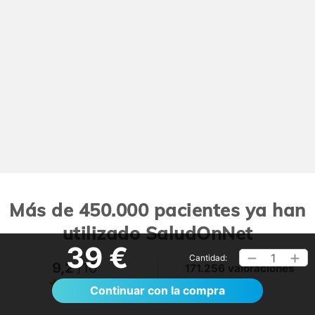
Más de 450.000 pacientes ya han
utilizado SaludOnNet
39 €
1
Cantidad:
9,2
/10
171.256 valoraciones
Ver >
Continuar con la compra