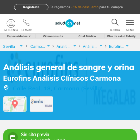
Regístrate
te regalamos
-5% de descuento
para tu compra
MI CUENTA
LLAMAR
BUSCAR
MENU
Especialidades
Videoconsulta
Chat Médico
Plan de salud Fidelity
Sevilla
Carmona
Analíticas y Genética
Análisis general de sangre y orina
Eurofins Análisis Clínicos Carmona
Análisis general de sangre y orina
Eurofins Análisis Clínicos Carmona
Calle Real, 18, Carmona (Sevilla)
Sin cita previa
Lun - Vie: 09:00h - 11:30h