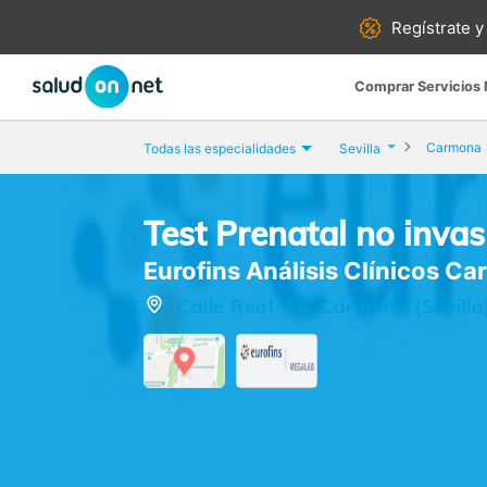
Regístrate y
Comprar Servicios
Carmona
Todas las especialidades
Sevilla
Test Prenatal no inva
Eurofins Análisis Clínicos C
Calle Real, 18, Carmona (Sevilla