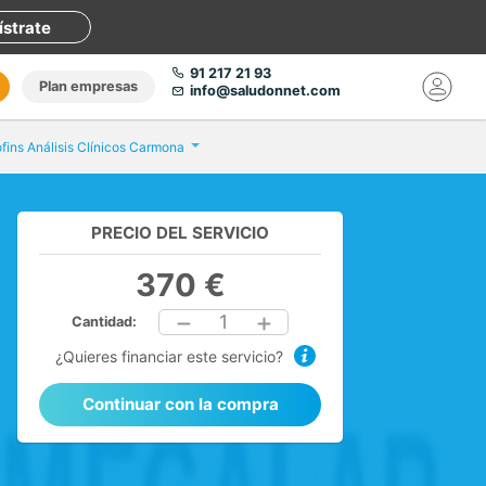
ístrate
91 217 21 93
Plan empresas
info@saludonnet.com
fins Análisis Clínicos Carmona
PRECIO DEL SERVICIO
370 €
1
Cantidad:
¿Quieres financiar este servicio?
Continuar con la compra