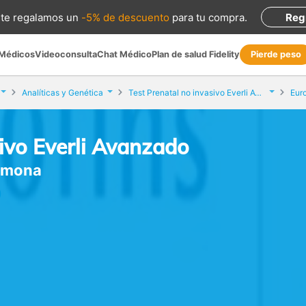
te regalamos
un
-5% de descuento
para tu compra
.
Reg
 Médicos
Videoconsulta
Chat Médico
Plan de salud Fidelity
Pierde peso
Analíticas y Genética
Test Prenatal no invasivo Everli Avanzado
Euro
sivo Everli Avanzado
armona
)