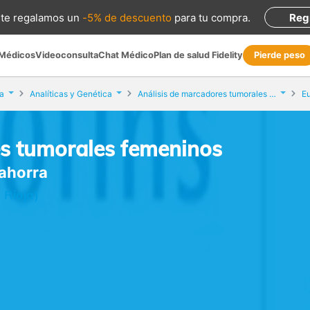
te regalamos
un
-5% de descuento
para tu compra
.
Reg
 Médicos
Videoconsulta
Chat Médico
Plan de salud Fidelity
Pierde peso
a
Analíticas y Genética
Análisis de marcadores tumorales femeninos
Eu
es tumorales femeninos
lahorra
 Rioja)