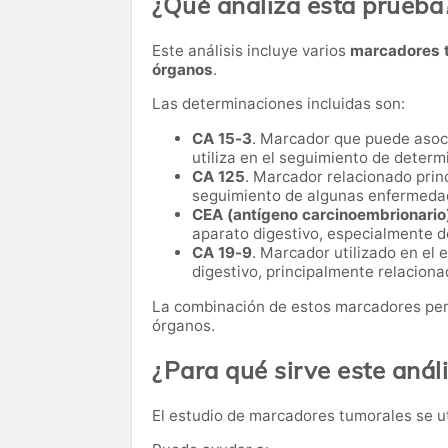
¿Qué analiza esta prueba
Este análisis incluye varios
marcadores t
órganos
.
Las determinaciones incluidas son:
CA 15-3
. Marcador que puede asoc
utiliza en el seguimiento de deter
CA 125
. Marcador relacionado princ
seguimiento de algunas enfermedad
CEA (antígeno carcinoembrionario
aparato digestivo, especialmente de
CA 19-9
. Marcador utilizado en el
digestivo, principalmente relaciona
La combinación de estos marcadores perm
órganos.
¿Para qué sirve este análi
El estudio de marcadores tumorales se u