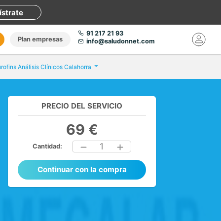
ístrate
91 217 21 93
Plan empresas
info@saludonnet.com
rofins Análisis Clínicos Calahorra
PRECIO DEL SERVICIO
69 €
1
Cantidad:
Continuar con la compra