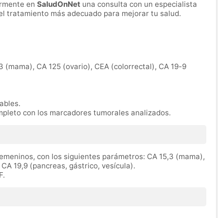
ormente en
SaludOnNet
una consulta con un especialista
r el tratamiento más adecuado para mejorar tu salud.
3 (mama), CA 125 (ovario), CEA (colorrectal), CA 19-9
rables.
mpleto con los marcadores tumorales analizados.
emeninos, con los siguientes parámetros: CA 15,3 (mama),
 CA 19,9 (pancreas, gástrico, vesícula).
F.