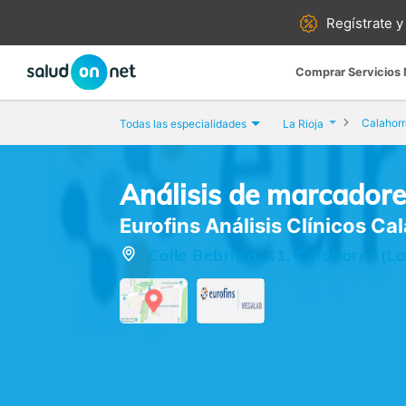
Regístrate y
Comprar Servicios
Calahorr
Todas las especialidades
La Rioja
Análisis de marcador
Eurofins Análisis Clínicos Ca
Calle Bebricio, 41, Calahorra (La