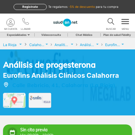
Regístrate
te regalamos
-5% de descuento
para tu compra
MI CUENTA
LLAMAR
BUSCAR
MENU
Especialidades
Videoconsulta
Chat Médico
Plan de salud Fidelity
La Rioja
Calahorra
Analíticas y Genética
Análisis de progesterona
Eurofins Análisis Clínicos Calahorra
Análisis de progesterona
Eurofins Análisis Clínicos Calahorra
Calle Bebricio, 41, Calahorra (La Rioja)
Sin cita previa
Vie: 08:00h - 10:00h