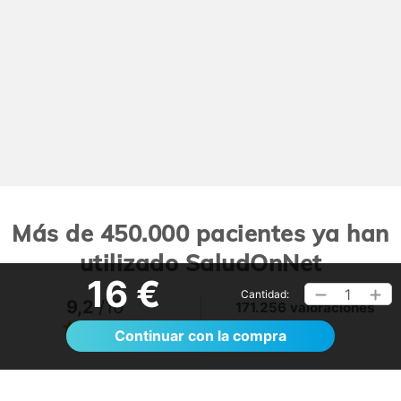
Más de 450.000 pacientes ya han
utilizado SaludOnNet
16 €
1
Cantidad:
9,2
/10
171.256 valoraciones
Ver >
Continuar con la compra