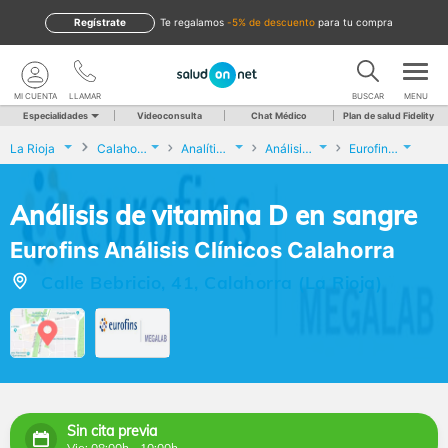
Regístrate
te regalamos
-5% de descuento
para tu compra
MI CUENTA
LLAMAR
BUSCAR
MENU
Especialidades
Videoconsulta
Chat Médico
Plan de salud Fidelity
La Rioja
Calahorra
Analíticas y Genética
Análisis de vitamina D en sangre
Eurofins Análisis Clínicos Calahorra
Análisis de vitamina D en sangre
Eurofins Análisis Clínicos Calahorra
Calle Bebricio, 41, Calahorra (La Rioja)
Sin cita previa
Vie: 08:00h - 10:00h