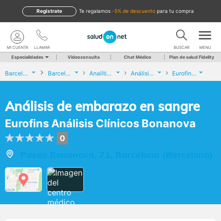
Regístrate
te regalamos
-5% de descuento
para tu compra
MI CUENTA
LLAMAR
BUSCAR
MENU
Especialidades
Videoconsulta
Chat Médico
Plan de salud Fidelity
Barcelona
Barcelona
Analíticas y Genética
Análisis de embarazo en sangre
Eurofins Análisis Clínicos Bonanova
Análisis de embarazo en sangre
Eurofins Análisis Clínicos Bonanova
0
Paseo Bonanova, 71, Barcelona (Barcelona)