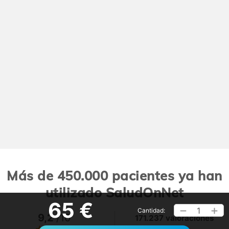
Más de 450.000 pacientes ya han
utilizado SaludOnNet
65 €
1
Cantidad:
9,2
/10
171.237 valoraciones
Ver >