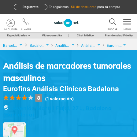
Regístrate
te regalamos
-5% de descuento
para tu compra
MI CUENTA
LLAMAR
BUSCAR
MENU
Especialidades
Videoconsulta
Chat Médico
Plan de salud Fidelity
Barcelona
Badalona
Analíticas y Genética
Análisis de marcadores tumorales masculinos
Eurofins Análisis Clínicos Badalona
Análisis de marcadores tumorales
masculinos
Eurofins Análisis Clínicos Badalona
8
(1 valoración)
Avenida Martí i Pujol, 271, Badalona
(Barcelona)