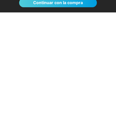
Continuar con la compra
El proceso de reserva fue sumamente
sencillo. La videollamada con la médica resultó
de gran ayuda: me explicó detalladamente las
posibles causas de mi dolencia, me recomendó
medidas para aliviar los síntomas de inmediato y
me indicó los siguientes pasos a seguir según
los resultados de la resonancia.
- Anónimo
04/08/2026
Servicios destacados