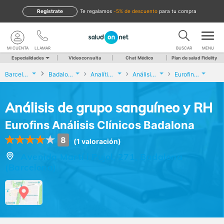
Regístrate
te regalamos
-5% de descuento
para tu compra
MI CUENTA
LLAMAR
BUSCAR
MENU
Especialidades
Videoconsulta
Chat Médico
Plan de salud Fidelity
Barcelona
Badalona
Analíticas y Genética
Análisis de grupo sanguíneo y RH
Eurofins Análisis Clínicos Badalona
Análisis de grupo sanguíneo y RH
Eurofins Análisis Clínicos Badalona
8
(1 valoración)
Avenida Martí i Pujol, 271, Badalona
(Barcelona)