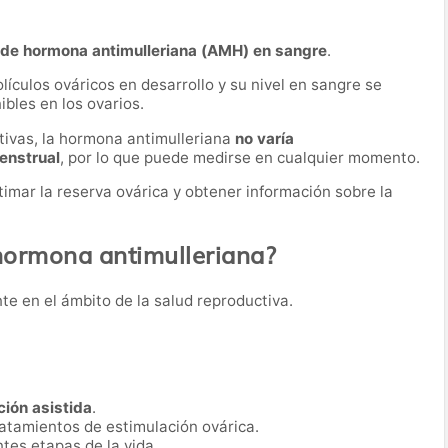
 de hormona antimulleriana (AMH) en sangre
.
ículos ováricos en desarrollo y su nivel en sangre se
bles en los ovarios.
tivas, la hormona antimulleriana
no varía
menstrual
, por lo que puede medirse en cualquier momento.
imar la reserva ovárica y obtener información sobre la
 hormona antimulleriana?
nte en el ámbito de la salud reproductiva.
ión asistida
.
ratamientos de estimulación ovárica.
ntes etapas de la vida.