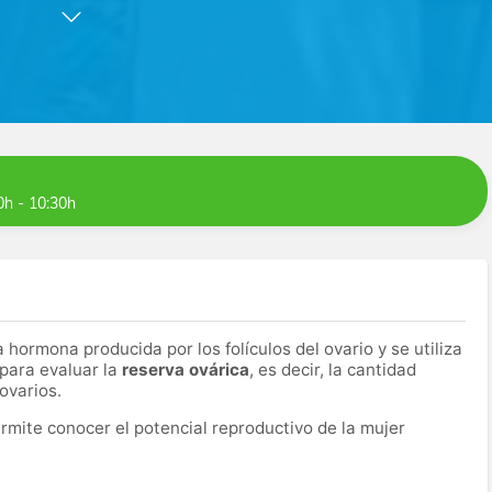
alizar una amplia gama de pruebas médicas.
capacitados y con una dilatada experiencia garantiza
lisis.
0h - 10:30h
 hormona producida por los folículos del ovario y se utiliza
para evaluar la
reserva ovárica
, es decir, la cantidad
ovarios.
rmite conocer el potencial reproductivo de la mujer