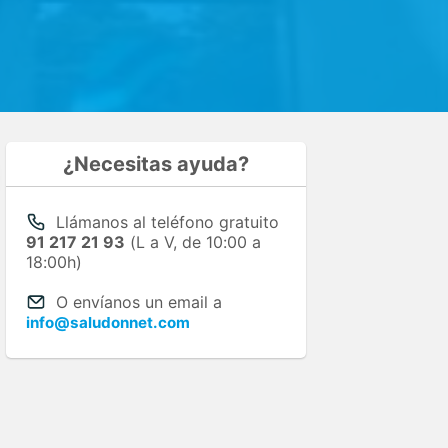
¿Necesitas ayuda?
Llámanos al teléfono gratuito
91 217 21 93
(L a V, de 10:00 a
18:00h)
O envíanos un email a
info@saludonnet.com