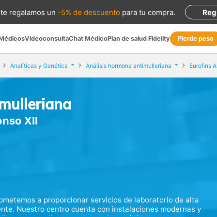
te regalamos
un
-5% de descuento
para tu compra
.
Reg
 Médicos
Videoconsulta
Chat Médico
Plan de salud Fidelity
Pierde peso
Analíticas y Genética
Análisis hormona antimulleriana
mulleriana
onso XII
ometemos a proporcionar servicios de laboratorio de alta
ente. Nuestro centro cuenta con instalaciones modernas y