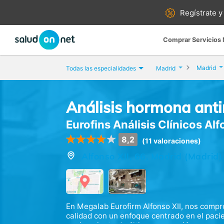
Regístrate y
Comprar Servicios
Madrid
Todas las especialidades
Madrid
Análisis hormona anti
Eurofins Análisis Clínicos Alf
8,2
(11 valoraciones)
Alfonso XII, 66, Madrid (Madrid)
En Megalab Eurofirm Alfonso XII, nos compr
calidad con un enfoque centrado en el paci