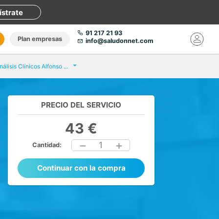
ístrate
91 217 21 93
Plan empresas
info@saludonnet.com
Eurofins Análisis Clínicos Alfonso XII
PRECIO DEL SERVICIO
43 €
1
Cantidad:
Continuar con la compra