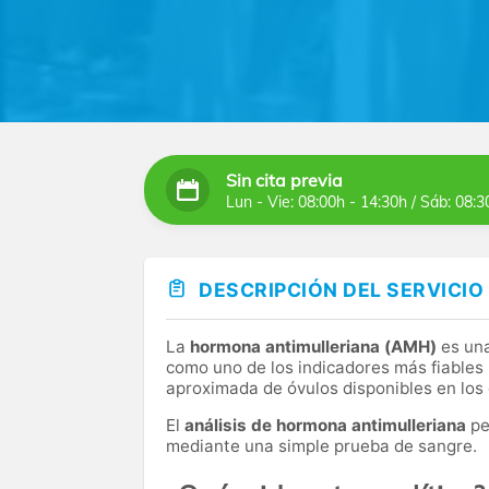
equipamiento de última generación para re
Nuestro equipo de profesionales altamente 
resultados precisos y confiables en cada aná
Sin cita previa
Lun - Vie: 08:00h - 14:30h / Sáb: 08:3
DESCRIPCIÓN DEL SERVICIO
La
hormona antimulleriana (AMH)
es una
como uno de los indicadores más fiables 
aproximada de óvulos disponibles en los 
El
análisis de hormona antimulleriana
pe
mediante una simple prueba de sangre.