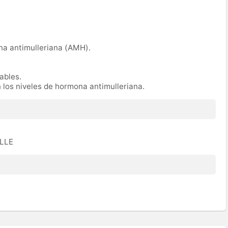
na antimulleriana (AMH).
rables.
n los niveles de hormona antimulleriana.
ULLE