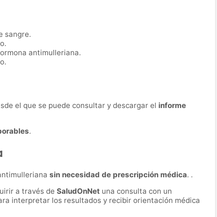
e sangre.
o.
hormona antimulleriana.
o.
desde el que se puede consultar y descargar el
informe
borables
.
a
antimulleriana
sin necesidad de prescripción médica
. .
irir a través de
SaludOnNet
una consulta con un
ara interpretar los resultados y recibir orientación médica