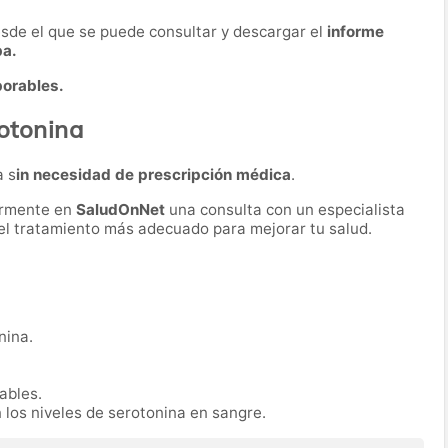
desde el que se puede consultar y descargar el
informe
ba.
borables.
rotonina
a s
in necesidad de prescripción médica
.
ormente en
SaludOnNet
una consulta con un especialista
r el tratamiento más adecuado para mejorar tu salud.
nina.
rables.
n los niveles de serotonina en sangre.