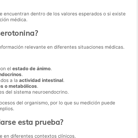
 se encuentran dentro de los valores esperados o si existe
ación médica.
serotonina?
nformación relevante en diferentes situaciones médicas.
con el
estado de ánimo
.
ndocrinos
.
ados a la
actividad intestinal
.
s o metabólicos
.
es del sistema neuroendocrino.
ocesos del organismo, por lo que su medición puede
mplios.
rse esta prueba?
e en diferentes contextos clínicos.