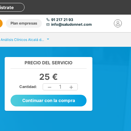
ístrate
91 217 21 93
Plan empresas
info@saludonnet.com
Eurofins Análisis Clínicos Alcalá de Guadaira
PRECIO DEL SERVICIO
25 €
1
Cantidad:
Continuar con la compra