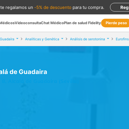
te regalamos
un
-5% de descuento
para tu compra
.
Reg
 Médicos
Videoconsulta
Chat Médico
Plan de salud Fidelity
Pierde peso
 Guadaíra
Analíticas y Genética
Análisis de serotonina
calá de Guadaira
 8, Alcalá de Guadaíra (Sevilla)