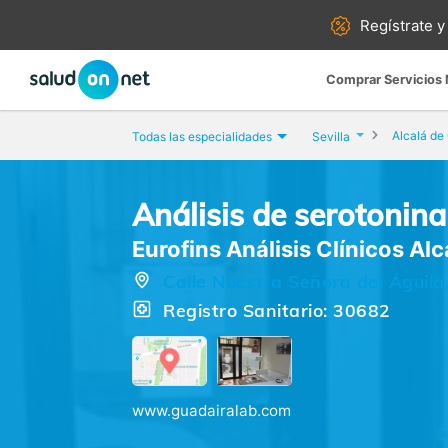
Regístrate y
Comprar Servicios
Alcalá de
Todas las especialidades
Sevilla
Análisis de serotonina
Eurofins Análisis Clínicos Al
Calle Nuestra Señora del Águila,
Registro Sanitario: 30682
www.guadairalab.com