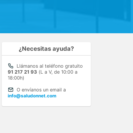
¿Necesitas ayuda?
Llámanos al teléfono gratuito
91 217 21 93
(L a V, de 10:00 a
18:00h)
O envíanos un email a
info@saludonnet.com