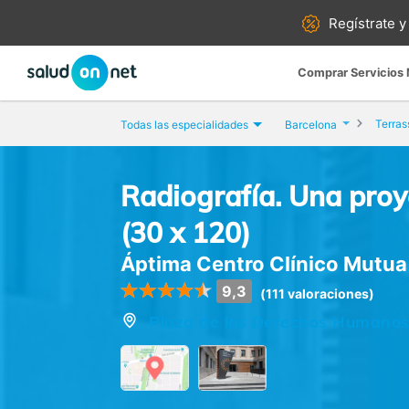
Regístrate y
Comprar Servicios
Terras
Todas las especialidades
Barcelona
Radiografía. Una pro
(30 x 120)
Áptima Centro Clínico Mutua 
9,3
(111 valoraciones)
Plaza de los Derechos Humanos,