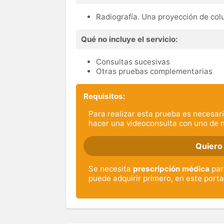
Radiografía. Una proyección de co
Qué no incluye el servicio:
Consultas sucesivas
Otras pruebas complementarias
Requisitos:
Para realizar esta prueba es necesari
hacer una videoconsulta con uno de 
Quiero
Se necesita
prescripción médica
para
puede adquirir primero, en este porta