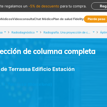
te regalamos
un
-5% de descuento
para tu compra
.
Reg
 Médicos
Videoconsulta
Chat Médico
Plan de salud Fidelity
Pierde peso
sa
Radiodiagnóstico
Radiografía. Una proyección de columna completa (30 x 120)
yección de columna completa
de Terrassa Edificio Estación
 3, Terrassa (Barcelona)