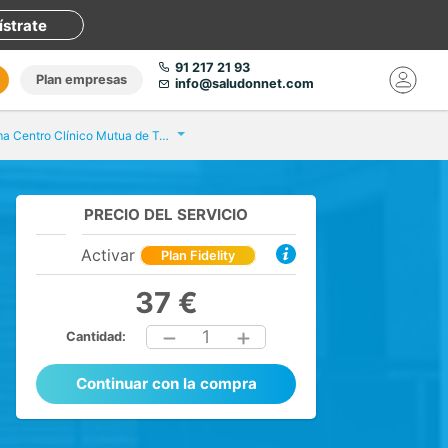
ístrate
91 217 21 93
Plan empresas
info@saludonnet.com
Áptima Centro Clínico Mutua de Terrassa Edificio Estación
PRECIO DEL SERVICIO
Activar
Plan Fidelity
37 €
1
Cantidad:
Continuar con la compra