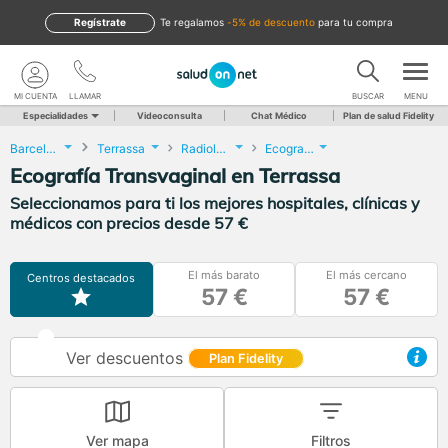
Regístrate
te regalamos
-5% de descuento
para tu compra
MI CUENTA
LLAMAR
BUSCAR
MENU
Especialidades
Videoconsulta
Chat Médico
Plan de salud Fidelity
Barcelona
Terrassa
Radiología
Ecografía Transvaginal
Ecografía Transvaginal en Terrassa
Seleccionamos para ti los mejores hospitales, clínicas y
médicos con precios desde 57 €
El más barato
El más cercano
Centros destacados
57 €
57 €
Ver descuentos
Plan Fidelity
Ver mapa
Filtros