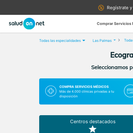
Regístrate y
Comprar Servicios
Todas
Todas las especialidades
Las Palmas
Ecogra
Seleccionamos pa
COMPRA SERVICIOS MÉDICOS
Más de 4.000 clínicas privadas a tu
disposición
Centros destacados