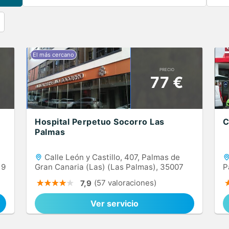
PRECIO
77 €
Hospital Perpetuo Socorro Las
C
Palmas
Calle León y Castillo, 407, Palmas de
19
Gran Canaria (Las) (Las Palmas), 35007
P
(57 valoraciones)
7,9
Ver servicio