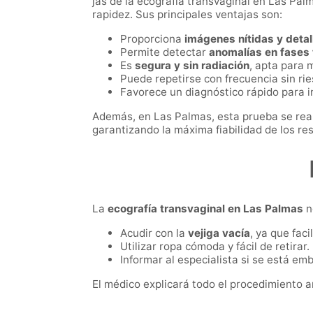
jas de la ecografía transvaginal en Las Pal
rapidez. Sus principales ventajas son:
Proporciona
imágenes nítidas y deta
Permite detectar
anomalías en fases
Es
segura y sin radiación
, apta para 
Puede repetirse con frecuencia sin rie
Favorece un diagnóstico rápido para i
Además, en Las Palmas, esta prueba se real
garantizando la máxima fiabilidad de los re
La
ecografía transvaginal en Las Palmas
n
Acudir con la
vejiga vacía
, ya que faci
Utilizar ropa cómoda y fácil de retirar.
Informar al especialista si se está e
El médico explicará todo el procedimiento 