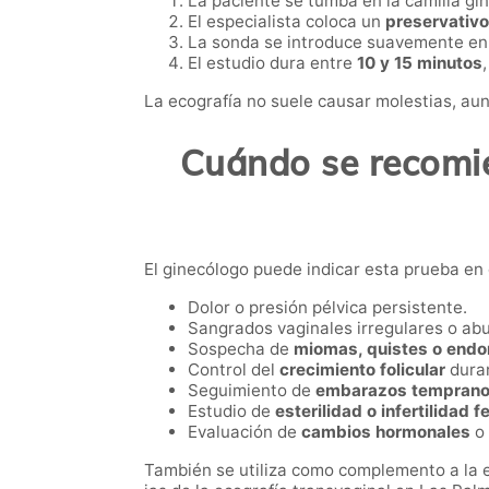
La paciente se tumba en la camilla gi
El especialista coloca un
preservativo 
La sonda se introduce suavemente en 
El estudio dura entre
10 y 15 minutos
La ecografía no suele causar molestias, aun
Cuándo se recomie
El ginecólogo puede indicar esta prueba en 
Dolor o presión pélvica persistente.
Sangrados vaginales irregulares o ab
Sospecha de
miomas, quistes o endo
Control del
crecimiento folicular
duran
Seguimiento de
embarazos temprano
Estudio de
esterilidad o infertilidad 
Evaluación de
cambios hormonales
o
También se utiliza como complemento a la e