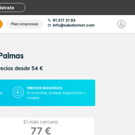
ístrate
91 217 21 93
Plan empresas
info@saludonnet.com
 Palmas
recios desde 54 €
PRECIOS REDUCIDOS
as
En consultas, pruebas diagnósticas y
cirugías
El más cercano
77 €