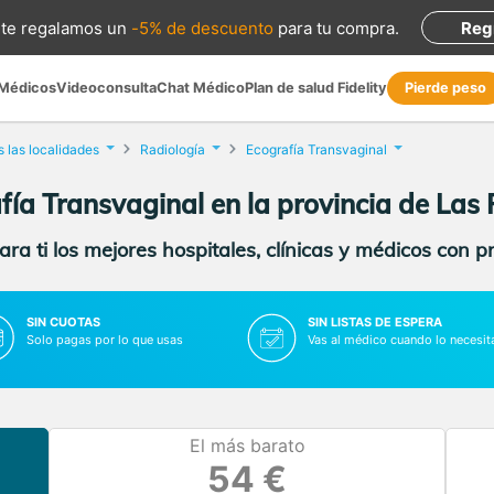
te regalamos
un
-5% de descuento
para tu compra
.
Reg
 Médicos
Videoconsulta
Chat Médico
Plan de salud Fidelity
Pierde peso
 las localidades
Radiología
Ecografía Transvaginal
fía Transvaginal en la provincia de Las
ra ti los mejores hospitales, clínicas y médicos con p
SIN CUOTAS
SIN LISTAS DE ESPERA
Solo pagas por lo que usas
Vas al médico cuando lo necesit
El más barato
54 €