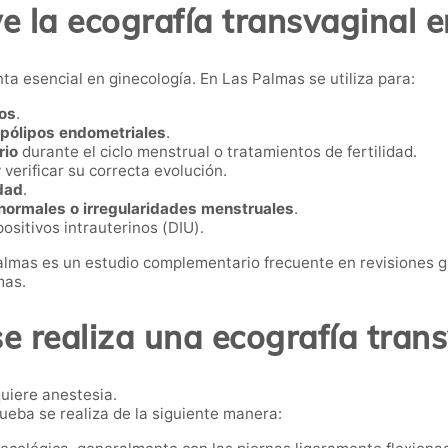
ve la ecografía transvaginal 
a esencial en ginecología. En Las Palmas se utiliza para:
ios
.
 pólipos endometriales
.
rio
durante el ciclo menstrual o tratamientos de fertilidad.
 verificar su correcta evolución.
idad
.
anormales o irregularidades menstruales
.
positivos intrauterinos (DIU).
almas es un estudio complementario frecuente en revisiones g
mas.
 realiza una ecografía tran
quiere anestesia.
ueba se realiza de la siguiente manera: