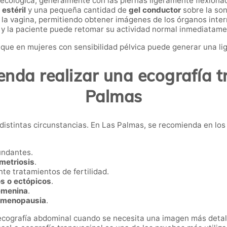
necológica, generalmente con las piernas ligeramente flexiona
estéril
y una pequeña cantidad de
gel conductor
sobre la son
la vagina, permitiendo obtener imágenes de los órganos inter
, y la paciente puede retomar su actividad normal inmediatam
que en mujeres con sensibilidad pélvica puede generar una lig
nda realizar una ecografía t
Palmas
distintas circunstancias. En Las Palmas, se recomienda en los
undantes.
metriosis
.
te tratamientos de fertilidad.
s o ectópicos
.
femenina
.
menopausia
.
cografía abdominal cuando se necesita una imagen más detall