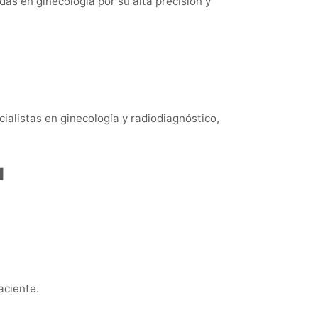
das en ginecología por su alta precisión y
alistas en ginecología y radiodiagnóstico,
a
aciente.