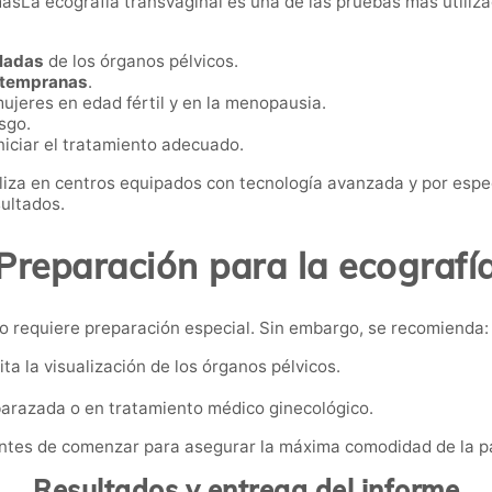
masLa ecografía transvaginal es una de las pruebas más utiliza
lladas
de los órganos pélvicos.
 tempranas
.
mujeres en edad fértil y en la menopausia.
sgo.
niciar el tratamiento adecuado.
iza en centros equipados con tecnología avanzada y por especi
sultados.
Preparación para la ecografí
o requiere preparación especial. Sin embargo, se recomienda:
lita la visualización de los órganos pélvicos.
mbarazada o en tratamiento médico ginecológico.
antes de comenzar para asegurar la máxima comodidad de la p
Resultados y entrega del informe