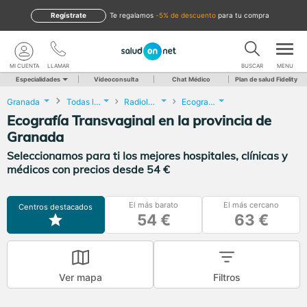
Regístrate
te regalamos
-5% de descuento
para tu compra
MI CUENTA
LLAMAR
BUSCAR
MENU
Especialidades
Videoconsulta
Chat Médico
Plan de salud Fidelity
Granada
Todas las localidades
Radiología
Ecografía Transvaginal
Ecografía Transvaginal en la provincia de
Granada
Seleccionamos para ti los mejores hospitales, clínicas y
médicos con precios desde 54 €
El más barato
El más cercano
Centros destacados
54 €
63 €
Ver mapa
Filtros