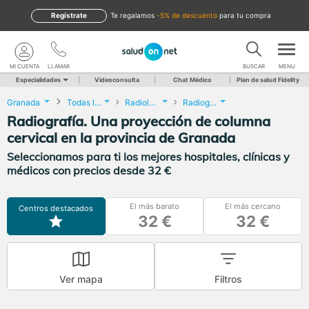
Regístrate
te regalamos
-5% de descuento
para tu compra
MI CUENTA
LLAMAR
BUSCAR
MENU
Especialidades
Videoconsulta
Chat Médico
Plan de salud Fidelity
Granada
Todas las localidades
Radiología
Radiografía. Una proyección de columna cervical
Radiografía. Una proyección de columna
cervical en la provincia de Granada
Seleccionamos para ti los mejores hospitales, clínicas y
médicos con precios desde 32 €
El más barato
El más cercano
Centros destacados
32 €
32 €
Ver mapa
Filtros