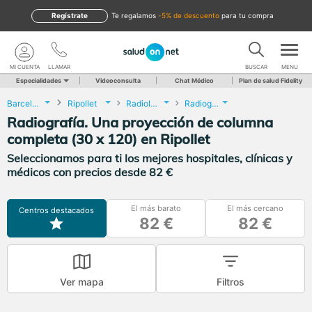
Regístrate
te regalamos
-5% de descuento
para tu compra
MI CUENTA
LLAMAR
BUSCAR
MENU
Especialidades
Videoconsulta
Chat Médico
Plan de salud Fidelity
Barcelona
Ripollet
Radiología
Radiografía. Una proyección de columna completa (30 x 120)
Radiografía. Una proyección de columna
completa (30 x 120) en Ripollet
Seleccionamos para ti los mejores hospitales, clínicas y
médicos con precios desde 82 €
El más barato
El más cercano
Centros destacados
82 €
82 €
Ver mapa
Filtros