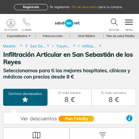
Regístrate
te regalamos
-5% de descuento
para tu compra
MI CUENTA
LLAMAR
BUSCAR
MENU
Especialidades
Videoconsulta
Chat Médico
Plan de salud Fidelity
Madrid
San Sebastián de los Reyes
Traumatología y Cirugía Ortopédica
Infiltración Articular
Infiltración Articular en San Sebastián de los
Reyes
Seleccionamos para ti los mejores hospitales, clínicas y
médicos con precios desde 8 €
El más barato
El más cercano
Centros destacados
8 €
8 €
Ver descuentos
Plan Fidelity