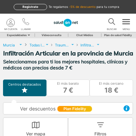
Regístrate
te regalamos
-5% de descuento
para tu compra
MI CUENTA
LLAMAR
BUSCAR
MENU
Especialidades
Videoconsulta
Chat Médico
Plan de salud Fidelity
Murcia
Todas las localidades
Traumatología y Cirugía Ortopédica
Infiltración Articular
Infiltración Articular en la provincia de Murcia
Seleccionamos para ti los mejores hospitales, clínicas y
médicos con precios desde 7 €
El más barato
El más cercano
Centros destacados
7 €
18 €
Ver descuentos
Plan Fidelity
Ver mapa
Filtros