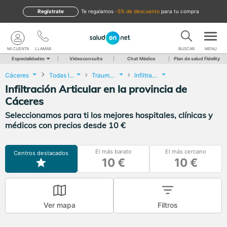
Regístrate
te regalamos
-5% de descuento
para tu compra
MI CUENTA
LLAMAR
BUSCAR
MENU
Especialidades
Videoconsulta
Chat Médico
Plan de salud Fidelity
Cáceres
Todas las localidades
Traumatología y Cirugía Ortopédica
Infiltración Articular
Infiltración Articular en la provincia de
Cáceres
Seleccionamos para ti los mejores hospitales, clínicas y
médicos con precios desde 10 €
El más barato
El más cercano
Centros destacados
10 €
10 €
Ver mapa
Filtros