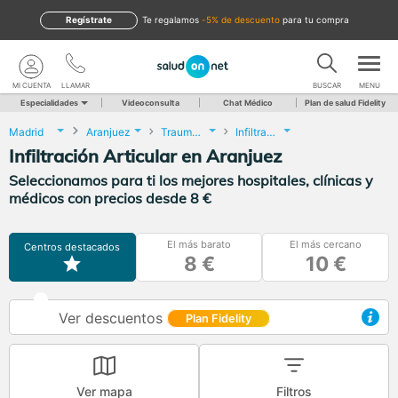
Regístrate
te regalamos
-5% de descuento
para tu compra
MI CUENTA
LLAMAR
BUSCAR
MENU
Especialidades
Videoconsulta
Chat Médico
Plan de salud Fidelity
Madrid
Aranjuez
Traumatología y Cirugía Ortopédica
Infiltración Articular
Infiltración Articular en Aranjuez
Seleccionamos para ti los mejores hospitales, clínicas y
médicos con precios desde 8 €
El más barato
El más cercano
Centros destacados
8 €
10 €
Ver descuentos
Plan Fidelity
Ver mapa
Filtros