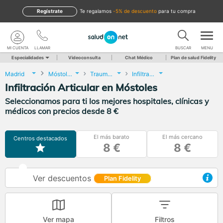
Regístrate
te regalamos
-5% de descuento
para tu compra
MI CUENTA
LLAMAR
BUSCAR
MENU
Especialidades
Videoconsulta
Chat Médico
Plan de salud Fidelity
Madrid
Móstoles
Traumatología y Cirugía Ortopédica
Infiltración Articular
Infiltración Articular en Móstoles
Seleccionamos para ti los mejores hospitales, clínicas y
médicos con precios desde 8 €
El más barato
El más cercano
Centros destacados
8 €
8 €
Ver descuentos
Plan Fidelity
Ver mapa
Filtros