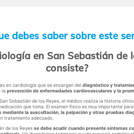
ue debes saber sobre este ser
iología en San Sebastián de l
consiste?
tas en cardiología que se encargan del
diagnóstico y tratamie
e la
prevención de enfermedades cardiovasculares y la promo
San Sebastián de los Reyes, el médico realiza la historia clíni
 medicación que toma. El examen físico es muy importante para
 mediante la auscultación, la palpación y otras pruebas dia
 un tratamiento adecuado.
ián de los Reyes
se debe acudir cuando presente síntomas com
explicada
. Un diagnóstico temprano puede prevenir complicaci