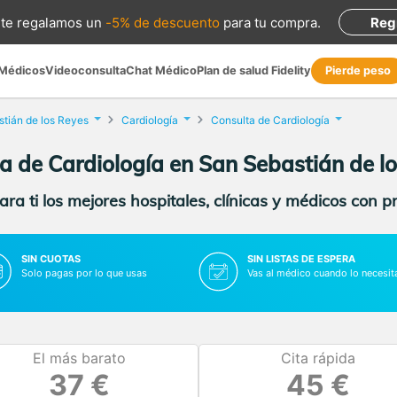
te regalamos
un
-5% de descuento
para tu compra
.
Reg
 Médicos
Videoconsulta
Chat Médico
Plan de salud Fidelity
Pierde peso
tián de los Reyes
Cardiología
Consulta de Cardiología
a de Cardiología en San Sebastián de l
ra ti los mejores hospitales, clínicas y médicos con p
SIN CUOTAS
SIN LISTAS DE ESPERA
Solo pagas por lo que usas
Vas al médico cuando lo necesit
El más barato
Cita rápida
37 €
45 €