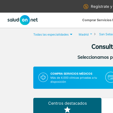
Regístrate y
Comprar Servicios
San Sebas
Todas las especialidades
Madrid
Consult
Seleccionamos pa
COMPRA SERVICIOS MÉDICOS
Más de 4.000 clínicas privadas a tu
disposición
Centros destacados