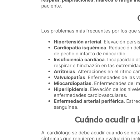
paciente.
Los problemas más frecuentes por los que s
Hipertensión arterial
. Elevación pers
Cardiopatía isquémica
. Reducción de
de pecho o infarto de miocardio.
Insuficiencia cardíaca
. Incapacidad d
respirar e hinchazón en las extremida
Arritmias
. Alteraciones en el ritmo c
Valvulopatías
. Enfermedades de las v
Miocardiopatías
. Enfermedades del m
Hiperlipidemia
. Elevación de los nive
enfermedades cardiovasculares.
Enfermedad arterial periférica
. Estre
sanguínea.
Cuándo acudir a l
Al cardiólogo se debe acudir cuando se nota
síntomas que requieren una evaluación incl