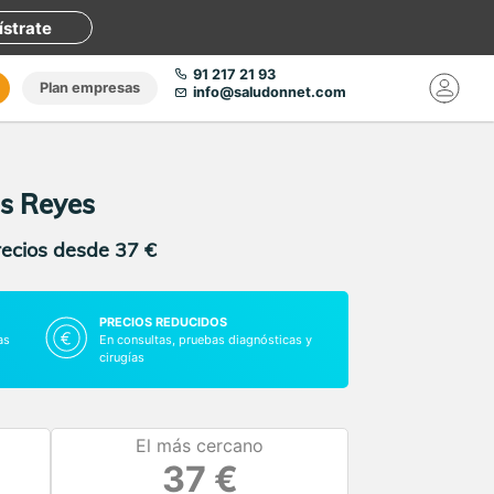
ístrate
91 217 21 93
Plan empresas
info@saludonnet.com
os Reyes
recios desde 37 €
PRECIOS REDUCIDOS
as
En consultas, pruebas diagnósticas y
cirugías
El más cercano
37 €