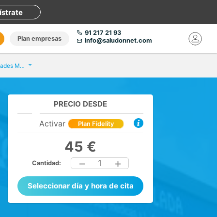
ístrate
91 217 21 93
Plan empresas
info@saludonnet.com
Clínica Coslada Especialidades Médicas
PRECIO DESDE
Activar
Plan Fidelity
45 €
1
Cantidad:
Seleccionar día y hora de cita