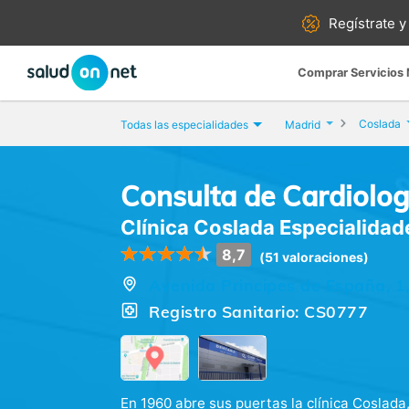
Regístrate y
Comprar Servicios
Coslada
Todas las especialidades
Madrid
Consulta de Cardiolog
Clínica Coslada Especialida
8,7
(51 valoraciones)
Avenida Principes de España, 1
Registro Sanitario: CS0777
En 1960 abre sus puertas la clínica Coslada,