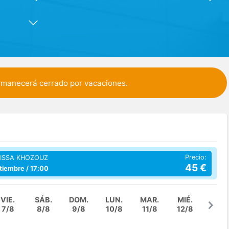
de urgencia y tratamiento para diversas afecciones como el
 Nuestro equipo cuenta con una amplia experiencia, gracias a
o, nos permite ofrecer servicios de alta calidad en un gran
rmación clara sobre síntomas y tratamientos, asegurando la
ermanecerá cerrado por vacaciones.
 lo han hecho muchos residentes de Coslada.
Precio:
 ISSA KHOZOUZ
45
€
ptiembre / 17:00
VIE.
SÁB.
DOM.
LUN.
MAR.
MIÉ.
7/8
8/8
9/8
10/8
11/8
12/8