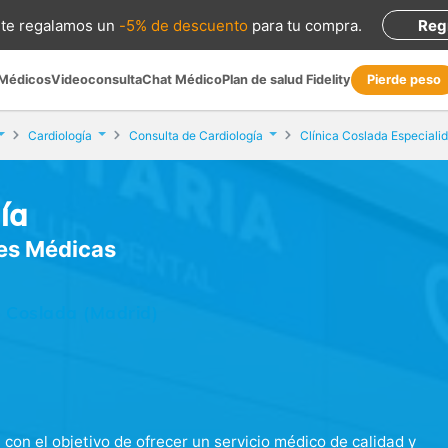
te regalamos
un
-5% de descuento
para tu compra
.
Reg
 Médicos
Videoconsulta
Chat Médico
Plan de salud Fidelity
Pierde peso
Cardiología
Consulta de Cardiología
ía
des Médicas
, Coslada (Madrid)
 con el objetivo de ofrecer un servicio médico de calidad y