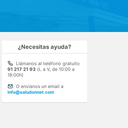
¿Necesitas ayuda?
Llámanos al teléfono gratuito
91 217 21 93
(L a V, de 10:00 a
18:00h)
O envíanos un email a
info@saludonnet.com