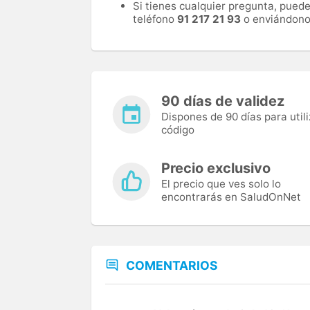
Si tienes cualquier pregunta, pued
teléfono
91 217 21 93
o enviándono
90 días de validez
Dispones de 90 días para utili
código
Precio exclusivo
El precio que ves solo lo
encontrarás en SaludOnNet
COMENTARIOS