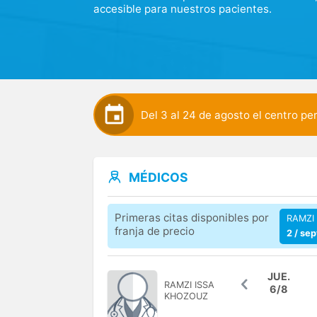
accesible para nuestros pacientes.
Nos centramos en ofrecer atención médica 
dolor, fibromialgia, hemorroides y varices.
ello y a la vocación de nuestro cuadro médic
número de especialidades.
Estamos comprometidos a proporcionar info
Del 3 al 24 de agosto el centro p
confianza de nuestros pacientes.
Confíe en nuestros profesionales, como ya
MÉDICOS
Primeras citas disponibles por
RAMZI
franja de precio
2 / se
JUE.
RAMZI
ISSA
6/8
KHOZOUZ