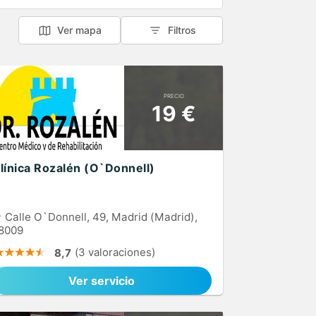
Ver mapa
Filtros
PRECIO
19 €
línica Rozalén (O`Donnell)
Calle O`Donnell, 49, Madrid (Madrid),
8009
(3 valoraciones)
8,7
Ver servicio