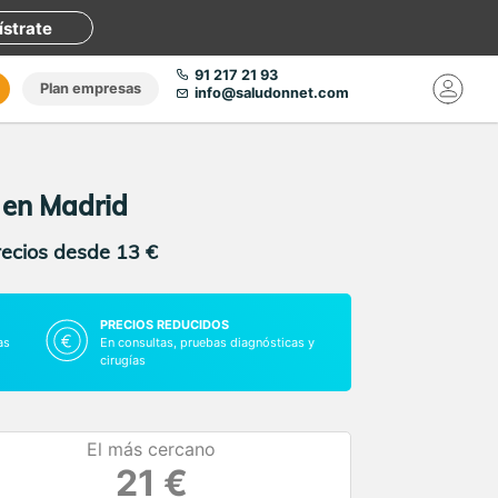
ístrate
91 217 21 93
Plan empresas
info@saludonnet.com
 en Madrid
recios desde 13 €
PRECIOS REDUCIDOS
as
En consultas, pruebas diagnósticas y
cirugías
El más cercano
21 €