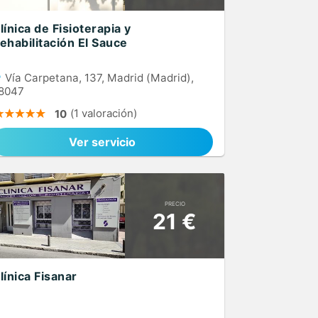
línica de Fisioterapia y
ehabilitación El Sauce
Vía Carpetana, 137, Madrid (Madrid),
8047
(1 valoración)
10
Ver servicio
PRECIO
21 €
línica Fisanar