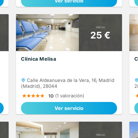
Ver servicio
PRECIO
25 €
Clínica Melisa
C
Calle Aldeanueva de la Vera, 16, Madrid
(Madrid), 28044
2
(1 valoración)
10
Ver servicio
PRECIO