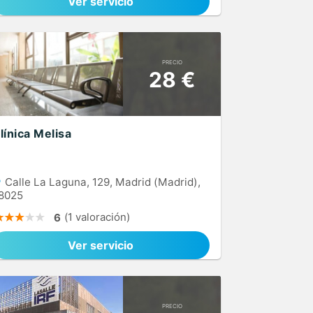
Ver servicio
PRECIO
28 €
línica Melisa
Calle La Laguna, 129, Madrid (Madrid),
8025
(1 valoración)
6
Ver servicio
PRECIO