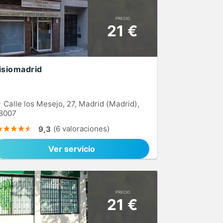
PRECIO
21 €
isiomadrid
Calle los Mesejo, 27, Madrid (Madrid),
8007
(6 valoraciones)
9,3
Ver servicio
PRECIO
21 €