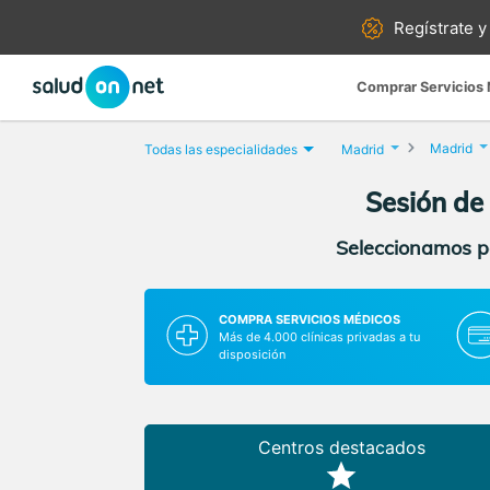
Regístrate y
Comprar Servicios
Madrid
Todas las especialidades
Madrid
Sesión de
Seleccionamos pa
COMPRA SERVICIOS MÉDICOS
Más de 4.000 clínicas privadas a tu
disposición
Centros destacados