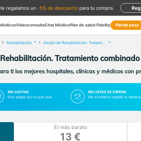
te regalamos
un
-5% de descuento
para tu compra
.
Reg
 Médicos
Videoconsulta
Chat Médico
Plan de salud Fidelity
Pierde peso
Rehabilitación
Sesión de Rehabilitación. Tratamiento combinado
 Rehabilitación. Tratamiento combinado
ra ti los mejores hospitales, clínicas y médicos con p
SIN CUOTAS
SIN LISTAS DE ESPERA
Solo pagas por lo que usas
Vas al médico cuando lo necesit
El más barato
13 €