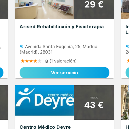
29 €
Arised Rehabilitación y Fisioterapia
I
L
,
Avenida Santa Eugenia, 25, Madrid
(Madrid), 28031
2
(1 valoración)
8
Ver servicio
PRECIO
43 €
Centro Médico Deyre
H