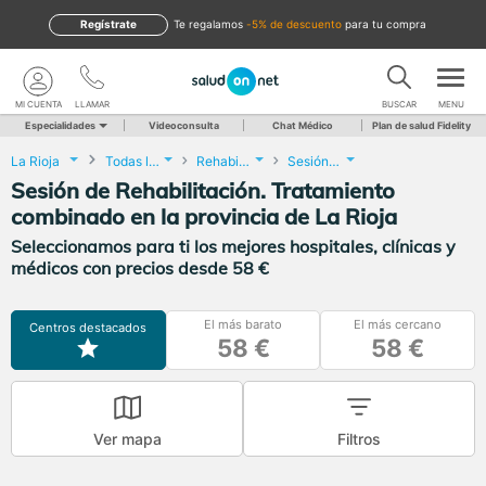
Regístrate
te regalamos
-5% de descuento
para tu compra
MI CUENTA
LLAMAR
BUSCAR
MENU
Especialidades
Videoconsulta
Chat Médico
Plan de salud Fidelity
La Rioja
Todas las localidades
Rehabilitación
Sesión de Rehabilitación. Tratamiento combinado
Sesión de Rehabilitación. Tratamiento
combinado en la provincia de La Rioja
Seleccionamos para ti los mejores hospitales, clínicas y
médicos con precios desde 58 €
El más barato
El más cercano
Centros destacados
58 €
58 €
Ver mapa
Filtros