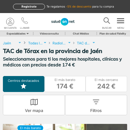
Regístrate
te regalamos
-5% de descuento
para tu compra
MI CUENTA
LLAMAR
BUSCAR
MENU
Especialidades
Videoconsulta
Chat Médico
Plan de salud Fidelity
Jaén
Todas las localidades
Radiología
TAC de Tórax
TAC de Tórax en la provincia de Jaén
Seleccionamos para ti los mejores hospitales, clínicas y
médicos con precios desde 174 €
El más barato
El más cercano
Centros destacados
174 €
242 €
Ver mapa
Filtros