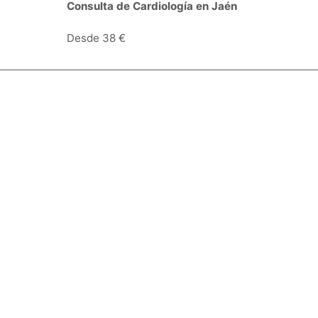
Colonoscopia Total (hasta ciego)
en Jaén
Desde 543 €
Especialidades y servicios
Centros Médicos
Intervenciones quirúrgicas
Valoraciones de pacientes
Síguenos:
Descárgate la App:
Empresa
Blog
Quiénes somos