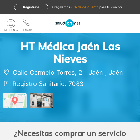
Regístrate
te regalamos
-5% de descuento
para tu compra
MI CUENTA
LLAMAR
HT Médica Jaén Las
Nieves
Calle Carmelo Torres, 2
-
Jaén
,
Jaén
Registro Sanitario: 7083
¿Necesitas comprar un servicio