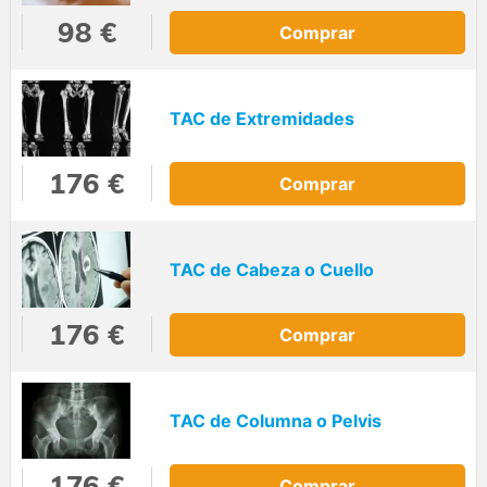
98 €
Comprar
TAC de Extremidades
176 €
Comprar
TAC de Cabeza o Cuello
176 €
Comprar
TAC de Columna o Pelvis
176 €
Comprar