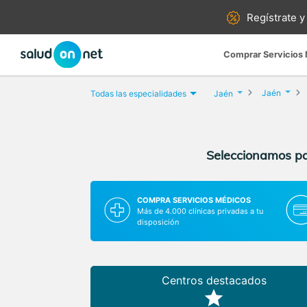
Regístrate y
Comprar Servicios
Jaén
Todas las especialidades
Jaén
Seleccionamos par
COMPRA SERVICIOS MÉDICOS
Más de 4.000 clínicas privadas a tu
disposición
Centros destacados