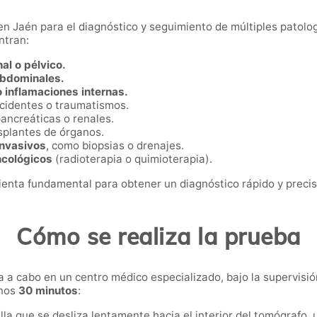
 en Jaén para el diagnóstico y seguimiento de múltiples patolog
ntran:
al o pélvico.
abdominales.
 inflamaciones internas.
cidentes o traumatismos.
pancreáticas o renales.
splantes de órganos.
invasivos
, como biopsias o drenajes.
ncológicos
(radioterapia o quimioterapia).
enta fundamental para obtener un diagnóstico rápido y preci
Cómo se realiza la prueba
a a cabo en un centro médico especializado, bajo la supervisió
unos
30 minutos
:
la que se desliza lentamente hacia el interior del tomógrafo, u