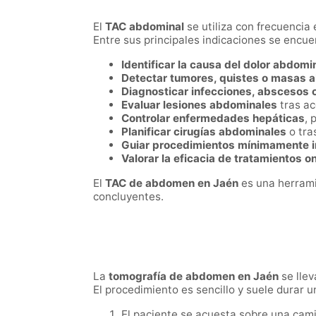
El
TAC abdominal
se utiliza con frecuencia
Entre sus principales indicaciones se encue
Identificar la causa del dolor abdomin
Detectar tumores, quistes o masas 
Diagnosticar infecciones, abscesos o
Evaluar lesiones abdominales
tras ac
Controlar enfermedades hepáticas
, 
Planificar cirugías abdominales
o tra
Guiar procedimientos mínimamente 
Valorar la eficacia de tratamientos o
El
TAC de abdomen en Jaén
es una herrami
concluyentes.
La
tomografía de abdomen en Jaén
se llev
El procedimiento es sencillo y suele durar 
El paciente se acuesta sobre una camil