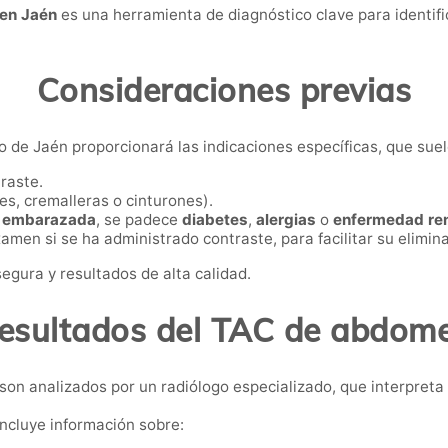
en Jaén
es una herramienta de diagnóstico clave para identific
Consideraciones previas
o de Jaén proporcionará las indicaciones específicas, que suele
traste.
jes, cremalleras o cinturones).
á
embarazada
, se padece
diabetes
,
alergias
o
enfermedad re
en si se ha administrado contraste, para facilitar su elimina
egura y resultados de alta calidad.
esultados del TAC de abdom
son analizados por un radiólogo especializado, que interpreta
incluye información sobre: