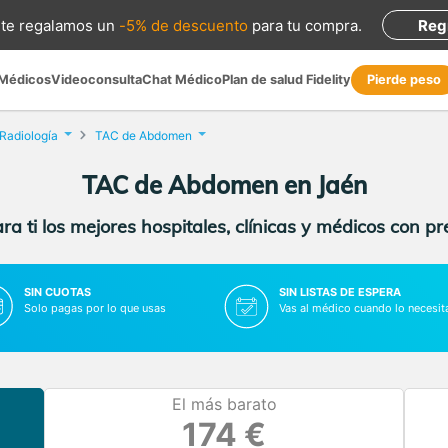
te regalamos
un
-5% de descuento
para tu compra
.
Reg
 Médicos
Videoconsulta
Chat Médico
Plan de salud Fidelity
Pierde peso
Radiología
TAC de Abdomen
TAC de Abdomen en Jaén
a ti los mejores hospitales, clínicas y médicos con p
SIN CUOTAS
SIN LISTAS DE ESPERA
Solo pagas por lo que usas
Vas al médico cuando lo necesit
El más barato
174 €