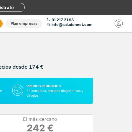
ístrate
91 217 21 93
Plan empresas
info@saludonnet.com
recios desde 174 €
PRECIOS REDUCIDOS
as
En consultas, pruebas diagnósticas y
cirugías
El más cercano
242 €