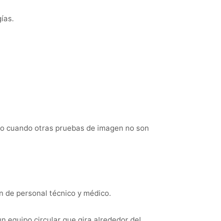
ías.
so cuando otras pruebas de imagen no son
n de personal técnico y médico.
n equipo circular que gira alrededor del