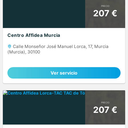
PRECIO
207 €
Centro Affidea Murcia
Calle Monseñor José Manuel Lorca, 17, Murcia
(Murcia), 30100
Ver servicio
PRECIO
207 €