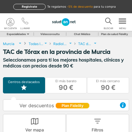
Regístrate
te regalamos
-5% de descuento
para tu compra
MI CUENTA
LLAMAR
BUSCAR
MENU
Especialidades
Videoconsulta
Chat Médico
Plan de salud Fidelity
Murcia
Todas las localidades
Radiología
TAC de Tórax
TAC de Tórax en la provincia de Murcia
Seleccionamos para ti los mejores hospitales, clínicas y
médicos con precios desde 90 €
El más barato
El más cercano
Centros destacados
90 €
90 €
Ver descuentos
Plan Fidelity
Ver mapa
Filtros