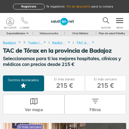
Regístrate
te regalamos
-5% de descuento
para tu compra
MI CUENTA
LLAMAR
BUSCAR
MENU
Especialidades
Videoconsulta
Chat Médico
Plan de salud Fidelity
Badajoz
Todas las localidades
Radiología
TAC de Tórax
TAC de Tórax en la provincia de Badajoz
Seleccionamos para ti los mejores hospitales, clínicas y
médicos con precios desde 215 €
El más barato
El más cercano
Centros destacados
215 €
215 €
Ver mapa
Filtros