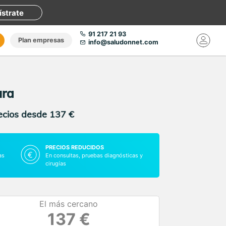
ístrate
91 217 21 93
Plan empresas
info@saludonnet.com
ura
recios desde 137 €
PRECIOS REDUCIDOS
as
En consultas, pruebas diagnósticas y
cirugías
El más cercano
137 €