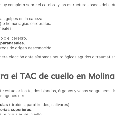
uy completa sobre el cerebro y las estructuras óseas del crá
ras golpes en la cabeza.
)
o hemorragias cerebrales.
neales.
o o el cerebro.
 paranasales.
reos de origen desconocido.
imera elección ante síntomas neurológicos agudos o traumatis
a el TAC de cuello en Molin
 estudiar los tejidos blandos, órganos y vasos sanguíneos de 
 imágenes de:
dulas
(tiroides, paratiroides, salivares).
orias superiores.
s
principales del cuello.