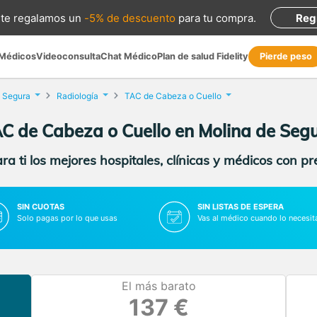
te regalamos
un
-5% de descuento
para tu compra
.
Reg
 Médicos
Videoconsulta
Chat Médico
Plan de salud Fidelity
Pierde peso
e Segura
Radiología
TAC de Cabeza o Cuello
C de Cabeza o Cuello en Molina de Seg
a ti los mejores hospitales, clínicas y médicos con p
SIN CUOTAS
SIN LISTAS DE ESPERA
Solo pagas por lo que usas
Vas al médico cuando lo necesit
El más barato
137 €