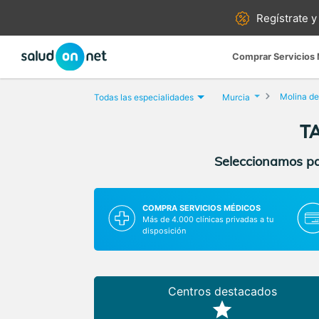
Regístrate y
Comprar Servicios
Molina d
Todas las especialidades
Murcia
TA
Seleccionamos par
COMPRA SERVICIOS MÉDICOS
Más de 4.000 clínicas privadas a tu
disposición
Centros destacados