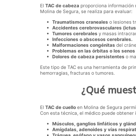
El
TAC de cabeza
proporciona información m
Molina de Segura, se realiza para evaluar:
Traumatismos craneales
o lesiones t
Accidentes cerebrovasculares (ictus
Tumores cerebrales
y masas intracra
Infecciones o abscesos cerebrales.
Malformaciones congénitas
del cráne
Problemas en las órbitas o los senos
Dolores de cabeza persistentes
o ma
Este tipo de TAC es una herramienta de pr
hemorragias, fracturas o tumores.
¿Qué muestr
El
TAC de cuello
en Molina de Segura permite
Con esta técnica, el médico puede obtener
Músculos, ganglios linfáticos y glán
Amígdalas, adenoides y vías respirat
Tráquea, esófago y vasos sanguíneo