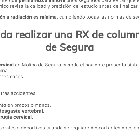
iente que
permanezca inmóvil
unos segundos para evitar que e
ico revisa la calidad y precisión del estudio antes de finalizar.
ón a radiación es mínima
, cumpliendo todas las normas de se
a realizar una RX de column
de Segura
ervical
en Molina de Segura cuando el paciente presenta sínt
umna.
ntes casos:
tras accidentes.
.
nto
en brazos o manos.
desgaste vertebral.
rugía cervical.
borales o deportivas cuando se requiere descartar lesiones en 