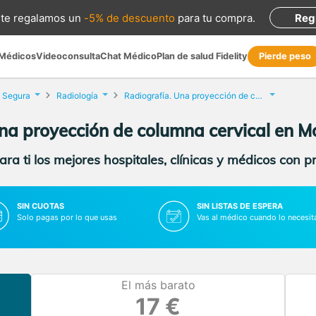
te regalamos
un
-5% de descuento
para tu compra
.
Reg
 Médicos
Videoconsulta
Chat Médico
Plan de salud Fidelity
Pierde peso
e Segura
Radiología
Radiografía. Una proyección de columna cervical
na proyección de columna cervical en M
ra ti los mejores hospitales, clínicas y médicos con p
SIN CUOTAS
SIN LISTAS DE ESPERA
Solo pagas por lo que usas
Vas al médico cuando lo necesit
El más barato
17 €