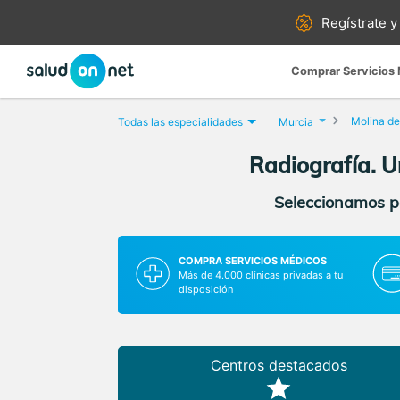
Regístrate y
Comprar Servicios
Molina d
Todas las especialidades
Murcia
Radiografía. U
Seleccionamos pa
COMPRA SERVICIOS MÉDICOS
Más de 4.000 clínicas privadas a tu
disposición
Centros destacados