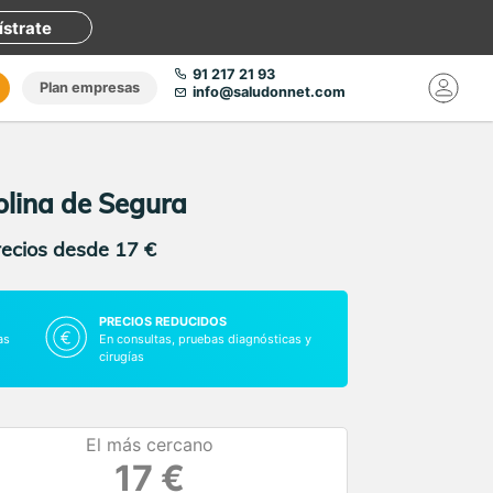
ístrate
91 217 21 93
Plan empresas
info@saludonnet.com
olina de Segura
recios desde 17 €
PRECIOS REDUCIDOS
as
En consultas, pruebas diagnósticas y
cirugías
El más cercano
17 €