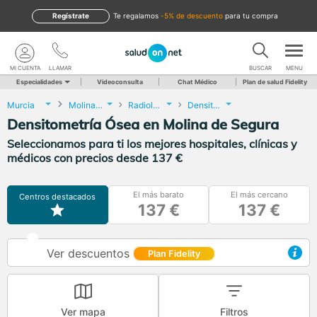
Regístrate
te regalamos
-5% de descuento
para tu compra
MI CUENTA
LLAMAR
BUSCAR
MENU
Especialidades
Videoconsulta
Chat Médico
Plan de salud Fidelity
Murcia
Molina de Segura
Radiología
Densitometría Ósea
Densitometría Ósea en Molina de Segura
Seleccionamos para ti los mejores hospitales, clínicas y
médicos con precios desde 137 €
El más barato
El más cercano
Centros destacados
137 €
137 €
Ver descuentos
Plan Fidelity
Ver mapa
Filtros