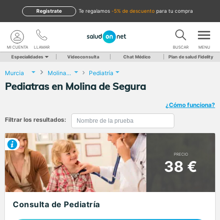
Regístrate
te regalamos
-5% de descuento
para tu compra
MI CUENTA
LLAMAR
BUSCAR
MENU
Especialidades
Videoconsulta
Chat Médico
Plan de salud Fidelity
Murcia
Molina de Segura
Pediatría
Pediatras en Molina de Segura
¿Cómo funciona?
Filtrar los resultados:
PRECIO
38 €
Consulta de Pediatría