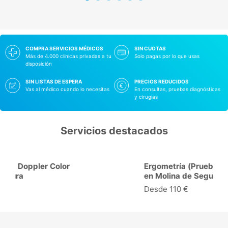
COMPRA SERVICIOS MÉDICOS
SIN CUOTAS
Más de 4.000 clínicas privadas a tu
Solo pagas por lo que usas
disposición
SIN LISTAS DE ESPERA
PRECIOS REDUCIDOS
Vas al médico cuando lo necesitas
En consultas, pruebas diagnósticas
y cirugías
Servicios destacados
Ergometría (Prueba de Esfuerzo)
en Molina de Segura
Desde 110 €