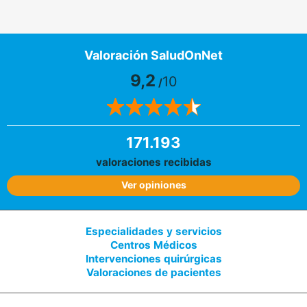
Valoración SaludOnNet
9,2
10
/
171.193
valoraciones recibidas
Ver opiniones
Especialidades y servicios
Centros Médicos
Intervenciones quirúrgicas
Valoraciones de pacientes