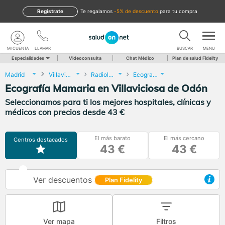
Regístrate
te regalamos
-5% de descuento
para tu compra
MI CUENTA
LLAMAR
BUSCAR
MENU
Especialidades
Videoconsulta
Chat Médico
Plan de salud Fidelity
Madrid
Villaviciosa de Odón
Radiología
Ecografía Mamaria
Ecografía Mamaria en Villaviciosa de Odón
Seleccionamos para ti los mejores hospitales, clínicas y
médicos con precios desde 43 €
El más barato
El más cercano
Centros destacados
43 €
43 €
Ver descuentos
Plan Fidelity
Ver mapa
Filtros