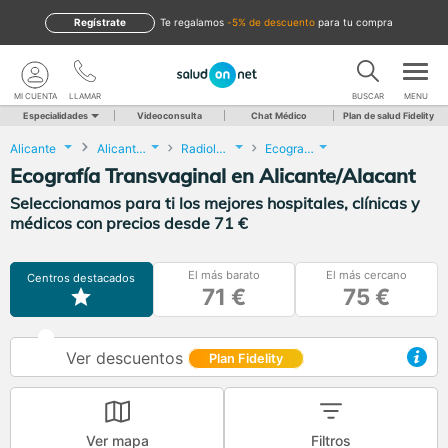
Regístrate
te regalamos
-5% de descuento
para tu compra
MI CUENTA
LLAMAR
BUSCAR
MENU
Especialidades
Videoconsulta
Chat Médico
Plan de salud Fidelity
Alicante
Alicante/Alacant
Radiología
Ecografía Transvaginal
Ecografía Transvaginal en Alicante/Alacant
Seleccionamos para ti los mejores hospitales, clínicas y
médicos con precios desde 71 €
El más barato
El más cercano
Centros destacados
71 €
75 €
Ver descuentos
Plan Fidelity
Ver mapa
Filtros