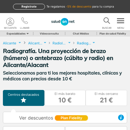
Regístrate
te regalamos
-5% de descuento
para tu compra
MI CUENTA
LLAMAR
BUSCAR
MENU
Especialidades
Videoconsulta
Chat Médico
Plan de salud Fidelity
Alicante
Alicante/Alacant
Radiología
Radiografía. Una proyección de brazo (húmero) o antebrazo (cúbito y radio)
Radiografía. Una proyección de brazo
(húmero) o antebrazo (cúbito y radio) en
Alicante/Alacant
Seleccionamos para ti los mejores hospitales, clínicas y
médicos con precios desde 10 €
El más barato
El más cercano
Centros destacados
10 €
21 €
Ver descuentos
Plan Fidelity