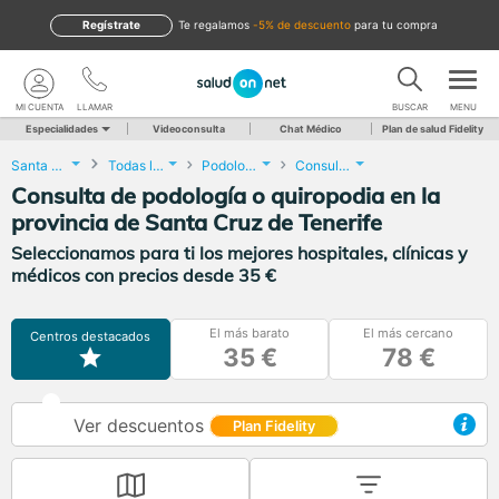
Regístrate
te regalamos
-5% de descuento
para tu compra
MI CUENTA
LLAMAR
BUSCAR
MENU
Especialidades
Videoconsulta
Chat Médico
Plan de salud Fidelity
Santa Cruz de Tenerife
Todas las localidades
Podología
Consulta de podología o quiropodia
Consulta de podología o quiropodia en la
provincia de Santa Cruz de Tenerife
Seleccionamos para ti los mejores hospitales, clínicas y
médicos con precios desde 35 €
El más barato
El más cercano
Centros destacados
35 €
78 €
Ver descuentos
Plan Fidelity