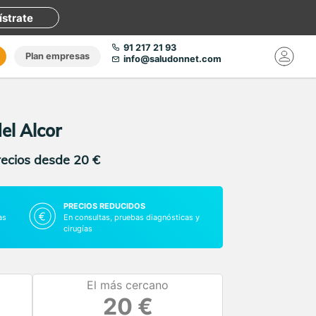
ístrate
91 217 21 93
Plan empresas
info@saludonnet.com
el Alcor
recios desde 20 €
PRECIOS REDUCIDOS
as
En consultas, pruebas diagnósticas y
cirugías
El más cercano
20 €