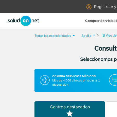
Regístrate y
Comprar Servicios
El Viso de
Todas las especialidades
Sevilla
Consult
Seleccionamos pa
COMPRA SERVICIOS MÉDICOS
Más de 4.000 clínicas privadas a tu
disposición
Centros destacados