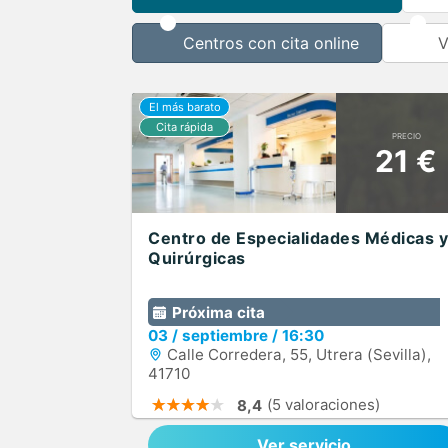
Centros con cita online
V
PRECIO
21 €
Centro de Especialidades Médicas y
Quirúrgicas
Próxima cita
03
/
septiembre
/
16:30
Calle Corredera, 55, Utrera (Sevilla),
41710
(5 valoraciones)
8,4
Ver servicio