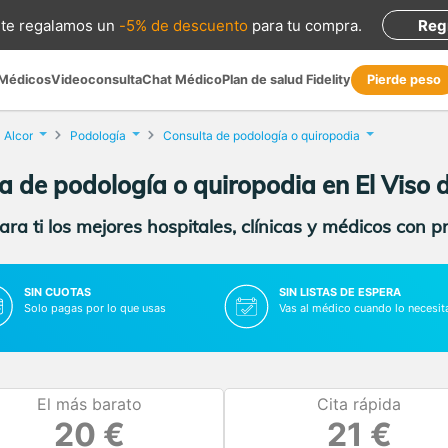
te regalamos
un
-5% de descuento
para tu compra
.
Reg
 Médicos
Videoconsulta
Chat Médico
Plan de salud Fidelity
Pierde peso
l Alcor
Podología
Consulta de podología o quiropodia
a de podología o quiropodia en El Viso d
ra ti los mejores hospitales, clínicas y médicos con p
SIN CUOTAS
SIN LISTAS DE ESPERA
Solo pagas por lo que usas
Vas al médico cuando lo necesit
El más barato
Cita rápida
20 €
21 €