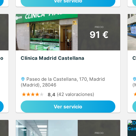
Ver servicio
PRECIO
91 €
co
Clínica Madrid Castellana
C
Paseo de la Castellana, 170, Madrid
(Madrid), 28046
(
(42 valoraciones)
8,4
Ver servicio
PRECIO