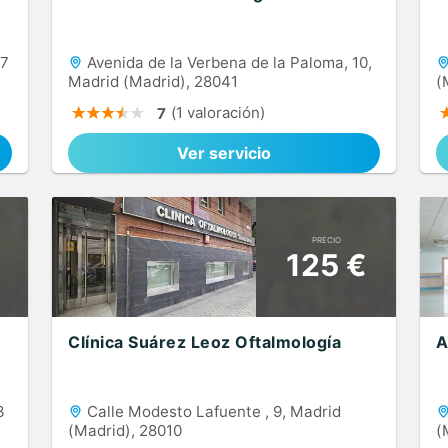
07
Avenida de la Verbena de la Paloma, 10,
Madrid (Madrid), 28041
(
(1 valoración)
7
Ver servicio
PRECIO
125 €
Clínica Suárez Leoz Oftalmología
A
3
Calle Modesto Lafuente , 9, Madrid
(Madrid), 28010
(