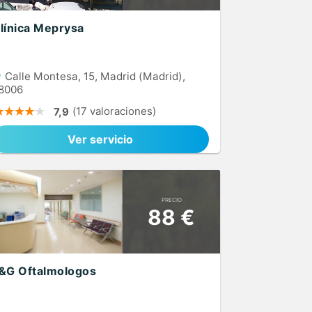
línica Meprysa
Calle Montesa, 15, Madrid (Madrid),
8006
(17 valoraciones)
7,9
Ver servicio
PRECIO
88 €
&G Oftalmologos