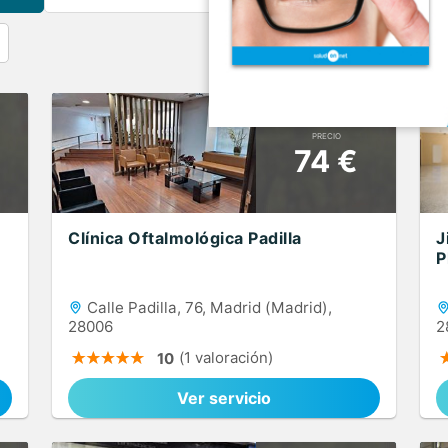
PRECIO
74 €
Clínica Oftalmológica Padilla
J
P
Calle Padilla, 76, Madrid (Madrid),
28006
2
(1 valoración)
10
Ver servicio