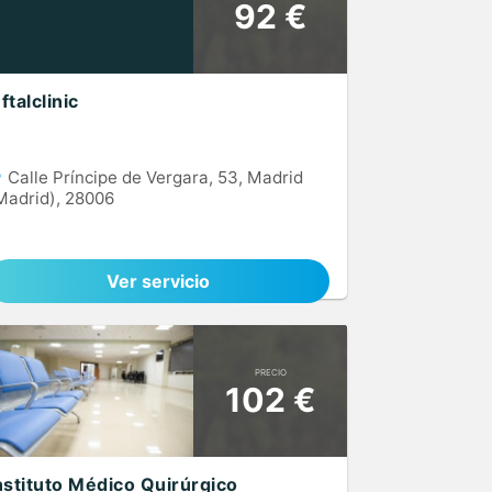
92 €
ftalclinic
Calle Príncipe de Vergara, 53, Madrid
Madrid), 28006
Ver servicio
PRECIO
102 €
nstituto Médico Quirúrgico