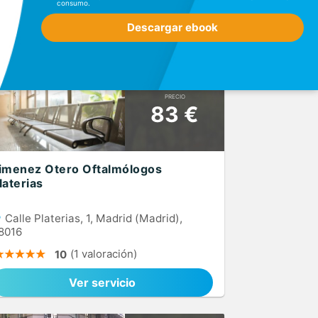
consumo.
Descargar ebook
Ver mapa
Filtros
PRECIO
83 €
imenez Otero Oftalmólogos
laterias
Calle Platerias, 1, Madrid (Madrid),
8016
(1 valoración)
10
Ver servicio