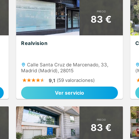
PRECIO
83 €
Realvision
C
Calle Santa Cruz de Marcenado, 33,
Madrid (Madrid), 28015
(
(59 valoraciones)
9,1
Ver servicio
PRECIO
83 €