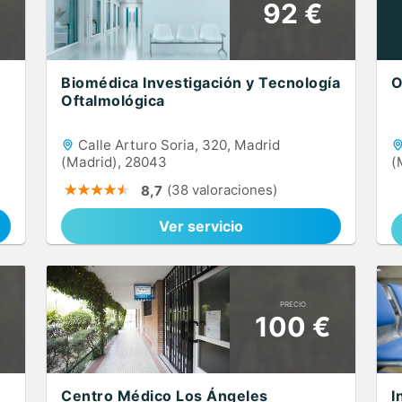
92 €
Biomédica Investigación y Tecnología
O
Oftalmológica
Calle Arturo Soria, 320, Madrid
(Madrid), 28043
(
(38 valoraciones)
8,7
Ver servicio
PRECIO
100 €
Centro Médico Los Ángeles
I