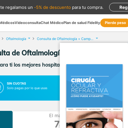
te regalamos
un
-5% de descuento
para tu compra
.
Reg
 Médicos
Videoconsulta
Chat Médico
Plan de salud Fidelity
Pierde peso
Oftalmología
Consulta de Oftalmología + Campimetría
lta de Oftalmología + Campimetría en 
ra ti los mejores hospitales, clínicas y médicos con p
SIN CUOTAS
SIN LISTAS DE ESPERA
Solo pagas por lo que usas
Vas al médico cuando lo necesit
El más barato
74 €