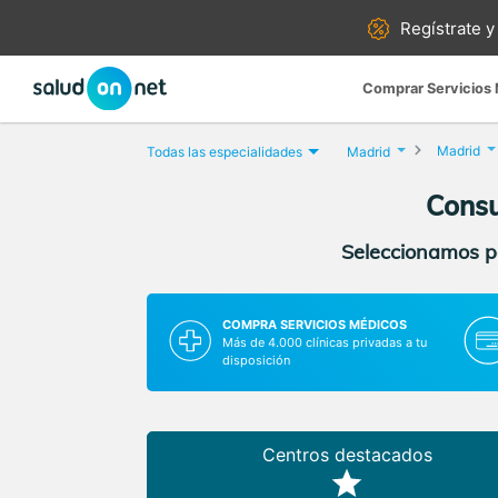
Regístrate y
Comprar Servicios
Madrid
Todas las especialidades
Madrid
Consu
Seleccionamos pa
COMPRA SERVICIOS MÉDICOS
Más de 4.000 clínicas privadas a tu
disposición
Centros destacados