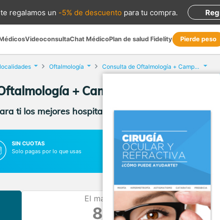
te regalamos
un
-5% de descuento
para tu compra
.
Reg
 Médicos
Videoconsulta
Chat Médico
Plan de salud Fidelity
Pierde peso
 localidades
Oftalmología
Consulta de Oftalmología + Campimetría
Oftalmología + Campimetría en la provinc
ra ti los mejores hospitales, clínicas y médicos con p
SIN CUOTAS
SIN LISTAS DE ESPERA
Solo pagas por lo que usas
Vas al médico cuando lo necesit
El más barato
80 €