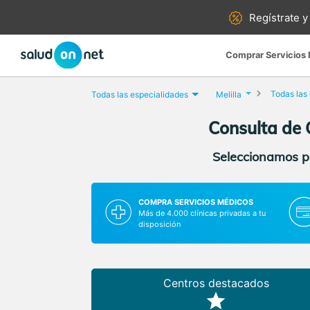
Regístrate y
Comprar Servicios
Todas las
Todas las especialidades
Melilla
Consulta de 
Seleccionamos pa
COMPRA SERVICIOS MÉDICOS
Más de 4.000 clínicas privadas a tu
disposición
Centros destacados