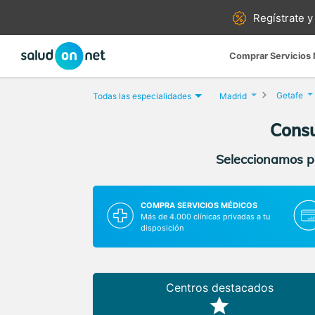
Regístrate y
Comprar Servicios
Getafe
Todas las especialidades
Madrid
Consu
Seleccionamos pa
COMPRA SERVICIOS MÉDICOS
Más de 4.000 clínicas privadas a tu
disposición
Centros destacados