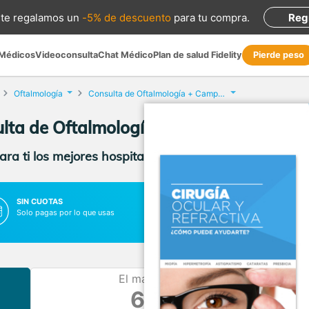
te regalamos
un
-5% de descuento
para tu compra
.
Reg
 Médicos
Videoconsulta
Chat Médico
Plan de salud Fidelity
Pierde peso
Oftalmología
Consulta de Oftalmología + Campimetría
lta de Oftalmología + Campimetría en 
ra ti los mejores hospitales, clínicas y médicos con p
SIN CUOTAS
SIN LISTAS DE ESPERA
Solo pagas por lo que usas
Vas al médico cuando lo necesit
El más barato
65 €