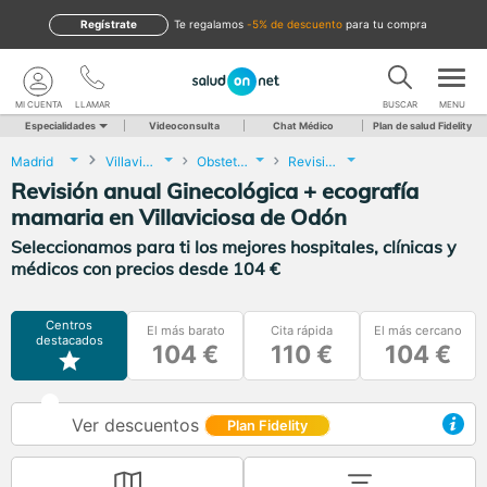
Regístrate
te regalamos
-5% de descuento
para tu compra
MI CUENTA
LLAMAR
BUSCAR
MENU
Especialidades
Videoconsulta
Chat Médico
Plan de salud Fidelity
Madrid
Villaviciosa de Odón
Obstetricia y Ginecología
Revisión anual Ginecológica + ecografía mamaria
Revisión anual Ginecológica + ecografía
mamaria en Villaviciosa de Odón
Seleccionamos para ti los mejores hospitales, clínicas y
médicos con precios desde 104 €
Centros
El más barato
Cita rápida
El más cercano
destacados
104 €
110 €
104 €
Ver descuentos
Plan Fidelity